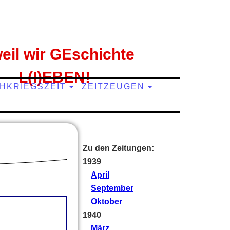
 weil wir GEschichte
L(I)EBEN!
HKRIEGSZEIT
ZEITZEUGEN
Zu den Zeitungen:
1939
April
September
Oktober
1940
März