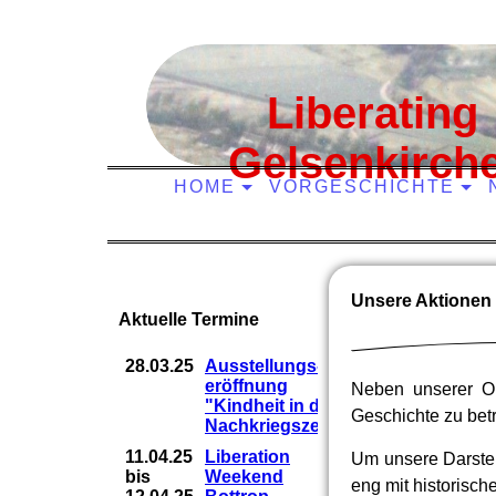
Liberating
Gelsenkirch
HOME
VORGESCHICHTE
Unsere Aktionen
Aktuelle Termine
28.03.25
Ausstellungs-
eröffnung
Neben unserer On
"Kindheit in der
Geschichte zu bet
Nachkriegszeit"
11.04.25
Liberation
Um unsere Darstel
bis
Weekend
eng mit historisc